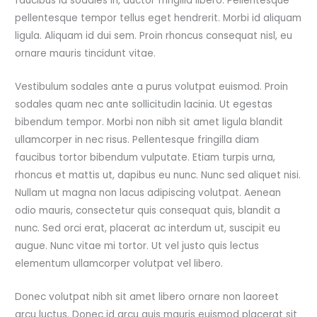
faucibus id sodales in, auctor fringilla libero. Pellentesque
pellentesque tempor tellus eget hendrerit. Morbi id aliquam
ligula. Aliquam id dui sem. Proin rhoncus consequat nisl, eu
ornare mauris tincidunt vitae.
Vestibulum sodales ante a purus volutpat euismod. Proin
sodales quam nec ante sollicitudin lacinia. Ut egestas
bibendum tempor. Morbi non nibh sit amet ligula blandit
ullamcorper in nec risus. Pellentesque fringilla diam
faucibus tortor bibendum vulputate. Etiam turpis urna,
rhoncus et mattis ut, dapibus eu nunc. Nunc sed aliquet nisi.
Nullam ut magna non lacus adipiscing volutpat. Aenean
odio mauris, consectetur quis consequat quis, blandit a
nunc. Sed orci erat, placerat ac interdum ut, suscipit eu
augue. Nunc vitae mi tortor. Ut vel justo quis lectus
elementum ullamcorper volutpat vel libero.
Donec volutpat nibh sit amet libero ornare non laoreet
arcu luctus. Donec id arcu quis mauris euismod placerat sit