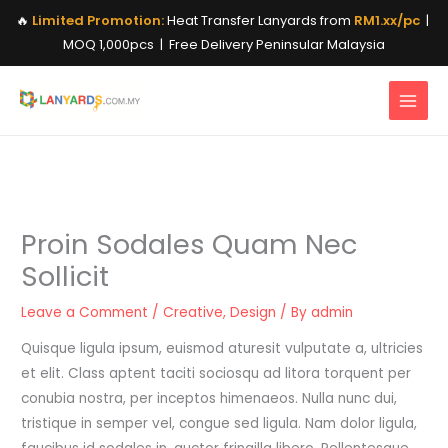
Skip
🔥
Limited Promotion:
Heat Transfer Lanyards from
RM1.xx/pc
|
to
MOQ 1,000pcs | Free Delivery Peninsular Malaysia
content
Proin Sodales Quam Nec
Sollicit
Leave a Comment
/
Creative
,
Design
/ By
admin
Quisque ligula ipsum, euismod aturesit vulputate a, ultricies
et elit. Class aptent taciti sociosqu ad litora torquent per
conubia nostra, per inceptos himenaeos. Nulla nunc dui,
tristique in semper vel, congue sed ligula. Nam dolor ligula,